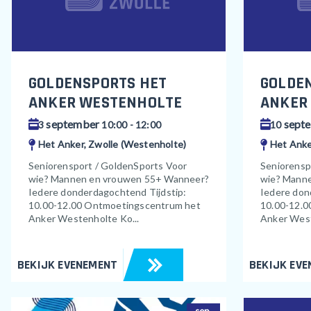
GOLDENSPORTS HET
GOLDE
ANKER WESTENHOLTE
ANKER
september
sept
3
10:00 - 12:00
10
Het Anker, Zwolle (Westenholte)
Het Anke
Seniorensport / GoldenSports Voor
Seniorensp
wie? Mannen en vrouwen 55+ Wanneer?
wie? Mann
Iedere donderdagochtend Tijdstip:
Iedere don
10.00-12.00 Ontmoetingscentrum het
10.00-12.0
Anker Westenholte Ko...
Anker West
BEKIJK EVENEMENT
BEKIJK EV