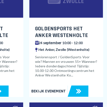
T
GOLDENSPORTS HET
LTE
ANKER WESTENHOLTE
september
00
24
10:00 - 12:00
holte)
Het Anker, Zwolle (Westenholte)
ts Voor
Seniorensport / GoldenSports Voor
+ Wanneer?
wie? Mannen en vrouwen 55+ Wanneer?
dstip:
Iedere donderdagochtend Tijdstip:
ntrum het
10.00-12.00 Ontmoetingscentrum het
Anker Westenholte Ko...
BEKIJK EVENEMENT