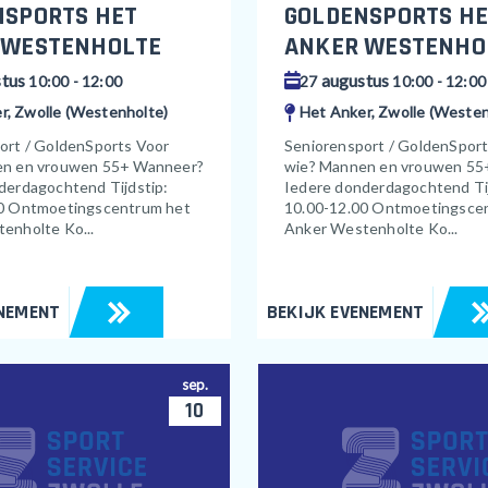
NSPORTS HET
GOLDENSPORTS HE
 WESTENHOLTE
ANKER WESTENHO
tus
augustus
10:00 - 12:00
27
10:00 - 12:00
r, Zwolle (Westenholte)
Het Anker, Zwolle (Westen
ort / GoldenSports Voor
Seniorensport / GoldenSpor
en en vrouwen 55+ Wanneer?
wie? Mannen en vrouwen 55
derdagochtend Tijdstip:
Iedere donderdagochtend Tij
0 Ontmoetingscentrum het
10.00-12.00 Ontmoetingsce
enholte Ko...
Anker Westenholte Ko...
ENEMENT
BEKIJK EVENEMENT
sep.
10