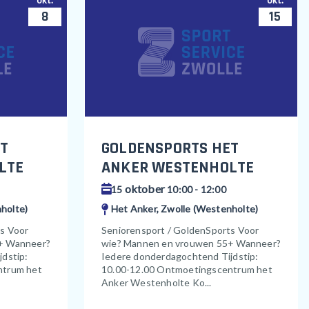
okt.
okt.
8
15
T
GOLDENSPORTS HET
LTE
ANKER WESTENHOLTE
oktober
15
10:00 - 12:00
holte)
Het Anker, Zwolle (Westenholte)
ts Voor
Seniorensport / GoldenSports Voor
+ Wanneer?
wie? Mannen en vrouwen 55+ Wanneer?
dstip:
Iedere donderdagochtend Tijdstip:
ntrum het
10.00-12.00 Ontmoetingscentrum het
Anker Westenholte Ko...