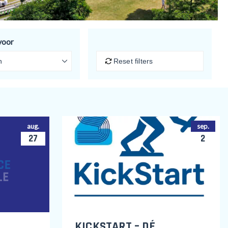
voor
Reset filters
aug.
sep.
27
2
KICKSTART – DÉ