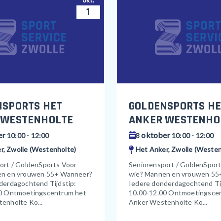
okt.
1
NSPORTS HET
GOLDENSPORTS HE
 WESTENHOLTE
ANKER WESTENHO
er
oktober
10:00 - 12:00
8
10:00 - 12:00
r, Zwolle (Westenholte)
Het Anker, Zwolle (Westen
ort / GoldenSports Voor
Seniorensport / GoldenSpor
en en vrouwen 55+ Wanneer?
wie? Mannen en vrouwen 55
derdagochtend Tijdstip:
Iedere donderdagochtend Tij
0 Ontmoetingscentrum het
10.00-12.00 Ontmoetingsce
enholte Ko...
Anker Westenholte Ko...