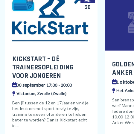
sep.
30
KICKSTART – DÉ
GOLDE
TRAINERSOPLEIDING
ANKER
VOOR JONGEREN
oktob
1
september
30
17:00 - 20:00
Het Anke
Victorium, Zwolle (Zwolle)
Seniorensp
Ben jij tussen de 12 en 17 jaar en vind je
wie? Mann
het leuk om met sport bezig te zijn,
Iedere don
training te geven of anderen te helpen
10.00-12.0
beter te worden? Dan is Kickstart echt
Anker West
ie...