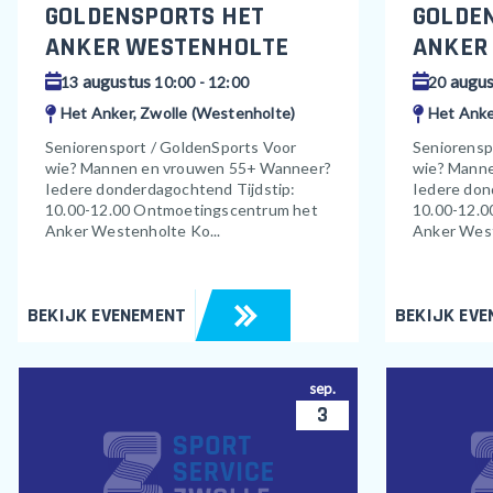
GOLDENSPORTS HET
GOLDE
ANKER WESTENHOLTE
ANKER
augustus
augus
13
10:00 - 12:00
20
Het Anker, Zwolle (Westenholte)
Het Anke
Seniorensport / GoldenSports Voor
Seniorensp
wie? Mannen en vrouwen 55+ Wanneer?
wie? Mann
Iedere donderdagochtend Tijdstip:
Iedere don
10.00-12.00 Ontmoetingscentrum het
10.00-12.0
Anker Westenholte Ko...
Anker West
BEKIJK EVENEMENT
BEKIJK EV
sep.
3