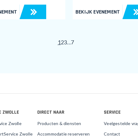
ENEMENT
BEKIJK EVENEMENT
1
2
3
...
7
E ZWOLLE
DIRECT NAAR
SERVICE
vice Zwolle
Producten & diensten
Veelgestelde vr
rtService Zwolle
Accommodatie reserveren
Contact