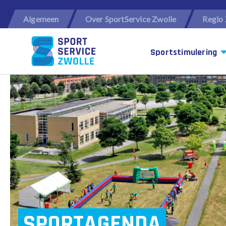
Algemeen
Over SportService Zwolle
Regio 
Sportstimulering
SPORTAGENDA