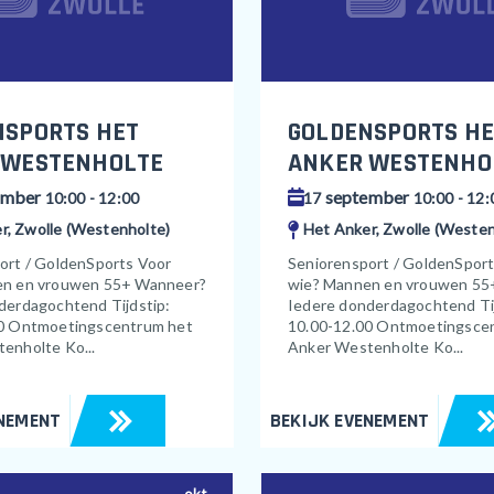
NSPORTS HET
GOLDENSPORTS HE
 WESTENHOLTE
ANKER WESTENHO
ember
september
10:00 - 12:00
17
10:00 - 12:
r, Zwolle (Westenholte)
Het Anker, Zwolle (Westen
ort / GoldenSports Voor
Seniorensport / GoldenSpor
en en vrouwen 55+ Wanneer?
wie? Mannen en vrouwen 55
derdagochtend Tijdstip:
Iedere donderdagochtend Tij
0 Ontmoetingscentrum het
10.00-12.00 Ontmoetingsce
enholte Ko...
Anker Westenholte Ko...
ENEMENT
BEKIJK EVENEMENT