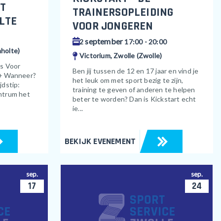
T
TRAINERSOPLEIDING
LTE
VOOR JONGEREN
september
2
17:00 - 20:00
holte)
Victorium, Zwolle (Zwolle)
ts Voor
Ben jij tussen de 12 en 17 jaar en vind je
+ Wanneer?
het leuk om met sport bezig te zijn,
dstip:
training te geven of anderen te helpen
ntrum het
beter te worden? Dan is Kickstart echt
ie...
BEKIJK EVENEMENT
sep.
sep.
17
24