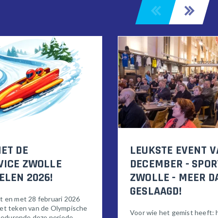
ET DE
LEUKSTE EVENT 
VICE ZWOLLE
DECEMBER - SPOR
ELEN 2026!
ZWOLLE - MEER D
GESLAAGD!
ot en met 28 februari 2026
het teken van de Olympische
Voor wie het gemist heeft: 
Gedurende deze periode