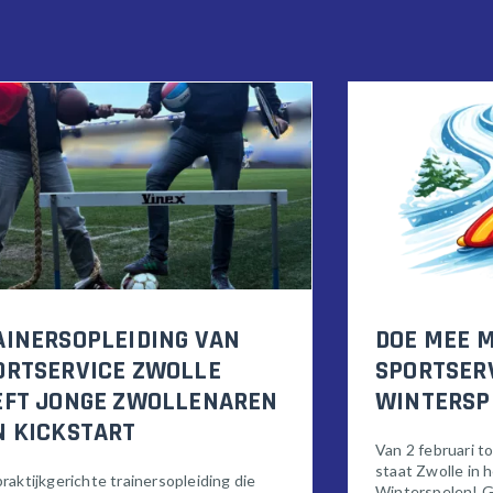
AINERSOPLEIDING VAN
DOE MEE M
ORTSERVICE ZWOLLE
SPORTSER
EFT JONGE ZWOLLENAREN
WINTERSP
N KICKSTART
Van 2 februari t
staat Zwolle in 
raktijkgerichte trainersopleiding die
Winterspelen! 