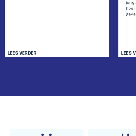
jong
hoe l
geven
LEES VERDER
LEES 