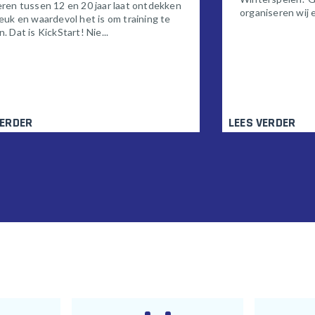
eren tussen 12 en 20 jaar laat ontdekken
organiseren wij e
euk en waardevol het is om training te
. Dat is KickStart! Nie...
VERDER
LEES VERDER