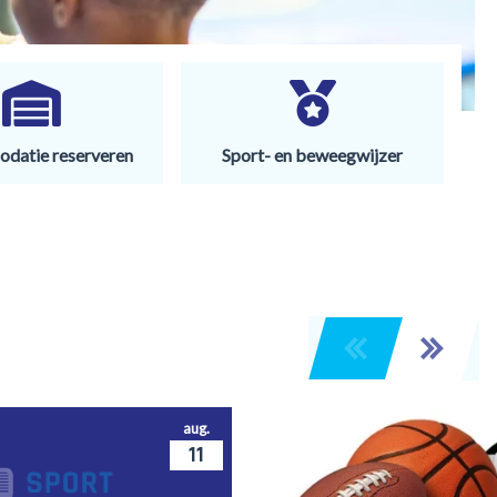
datie reserveren
Sport- en beweegwijzer
aug.
11