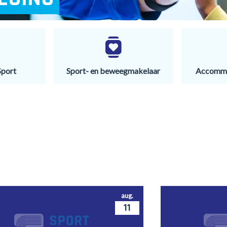
Sport
Sport- en beweegmakelaar
Accommo
aug.
11