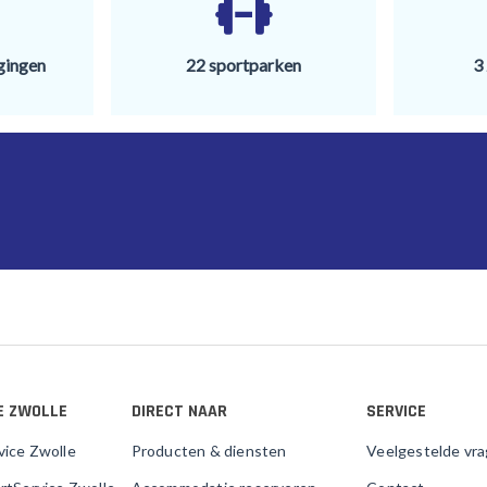
gingen
22 sportparken
3
E ZWOLLE
DIRECT NAAR
SERVICE
vice Zwolle
Producten & diensten
Veelgestelde vr