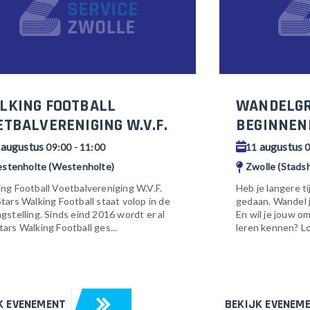
LKING FOOTBALL
WANDELGR
ETBALVERENIGING W.V.F.
BEGINNEN
augustus
augustus
1
09:00 - 11:00
11
0
stenholte (Westenholte)
Zwolle (Stads
ng Football Voetbalvereniging W.V.F.
Heb je langere t
tars Walking Football staat volop in de
gedaan. Wandel j
gstelling. Sinds eind 2016 wordt er al
En wil je jouw 
ars Walking Football ges...
leren kennen? L
K EVENEMENT
BEKIJK EVENEM