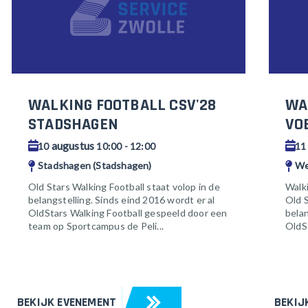
WALKING FOOTBALL CSV'28
WA
STADSHAGEN
VO
augustus
10
10:00 - 12:00
1
Stadshagen (Stadshagen)
We
Old Stars Walking Football staat volop in de
Walki
belangstelling. Sinds eind 2016 wordt er al
Old S
OldStars Walking Football gespeeld door een
belan
team op Sportcampus de Peli...
OldSt
BEKIJK EVENEMENT
BEKIJ