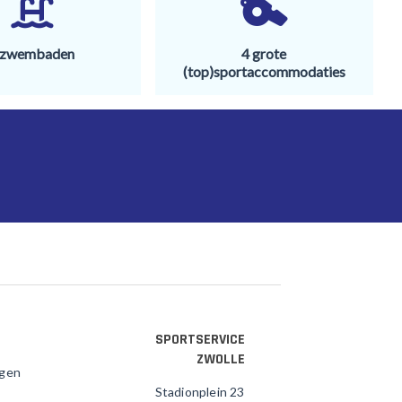
 zwembaden
4 grote
(top)sportaccommodaties
SPORTSERVICE
ZWOLLE
agen
Stadionplein 23