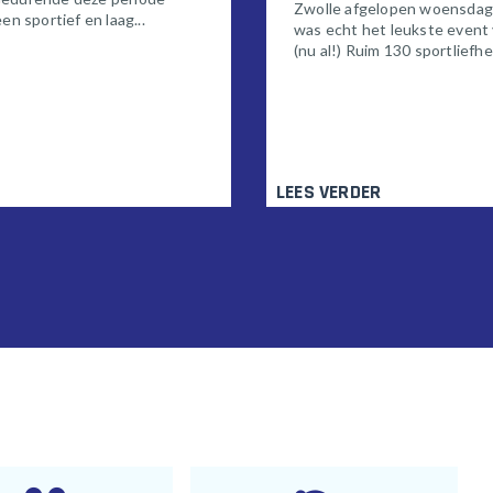
Zwolle afgelopen woensda
en sportief en laag...
was echt het leukste event
(nu al!) Ruim 130 sportliefh
LEES VERDER