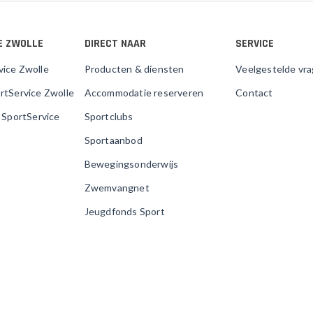
E ZWOLLE
DIRECT NAAR
SERVICE
vice Zwolle
Producten & diensten
Veelgestelde vr
rtService Zwolle
Accommodatie reserveren
Contact
j SportService
Sportclubs
Sportaanbod
Bewegingsonderwijs
Zwemvangnet
Jeugdfonds Sport