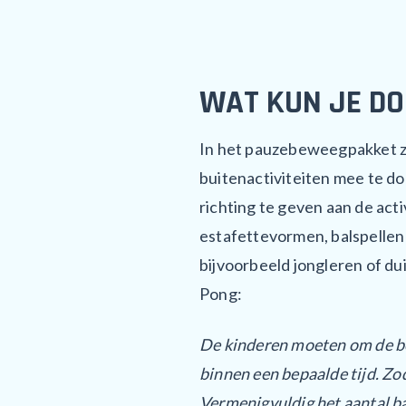
WAT KUN JE DO
In het pauzebeweegpakket zit
buitenactiviteiten mee te d
richting te geven aan de acti
estafettevormen, balspellen
bijvoorbeeld jongleren of d
Pong:
De kinderen moeten om de beu
binnen een bepaalde tijd. Zod
Vermenigvuldig het aantal ba