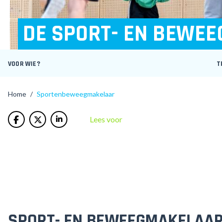
DE SPORT- EN BEWE
VOOR WIE?
T
/
Sportenbeweegmakelaar
Home
Lees voor
SPORT- EN BEWEEGMAKELAA