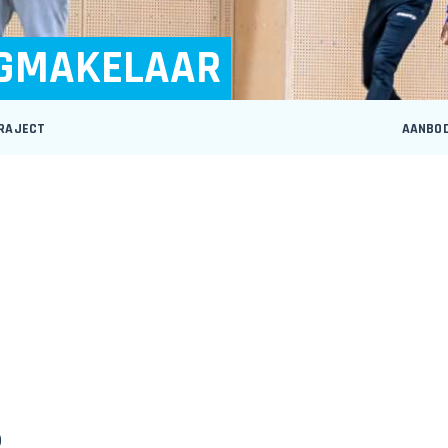
EGMAKELAAR
RAJECT
AANBO
R