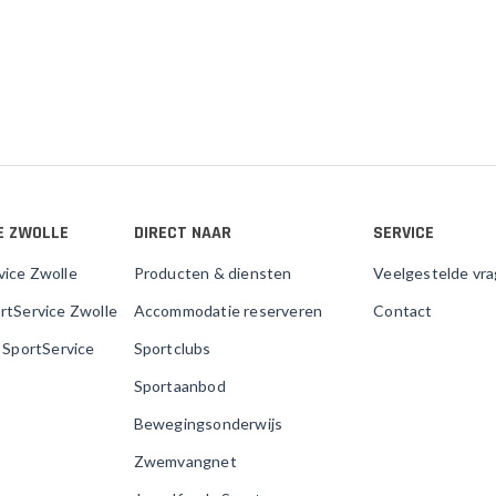
E ZWOLLE
DIRECT NAAR
SERVICE
vice Zwolle
Producten & diensten
Veelgestelde vr
rtService Zwolle
Accommodatie reserveren
Contact
j SportService
Sportclubs
Sportaanbod
Bewegingsonderwijs
Zwemvangnet