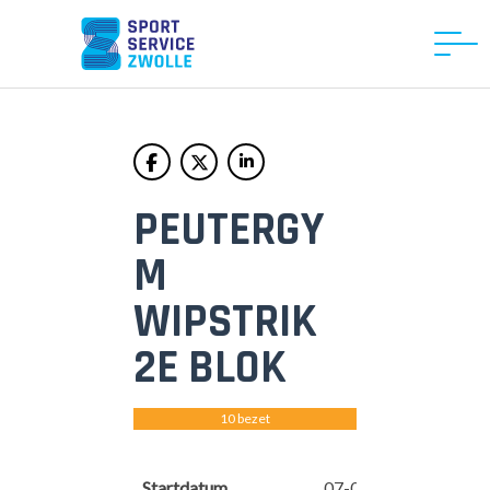
PEUTERGY
M
WIPSTRIK
2E BLOK
10 bezet
0
vrij
Startdatum
07-05-