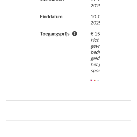
2025
Einddatum
10-07-
2025
Toegangsprijs
€ 15,00
Het
gevraagde
bedrag
geldt voor
het gehele
sport blok