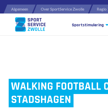
Algemeen
Over SportService Zwolle
Regio 
Sportstimulering
WALKING FOOTBALL C
STADSHAGEN