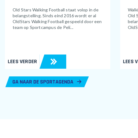
Old Stars Walking Football staat volop in de
Walki
belangstelling. Sinds eind 2016 wordt er al
Old S
OldStars Walking Football gespeeld door een
belan
team op Sportcampus de Peli...
OldSt
LEES VERDER
LEES 
GA NAAR DE SPORTAGENDA