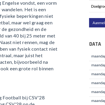
g Engelse vondst, een vorm
Doelgro
r wandelen. Het is een
 fysieke beperkingen niet
tbal, maar wel graag een
Aanmeld
or de gezondheid en de
ld van 40 bij 25 meter met
Naast niet rennen, mag de
DATA
ben van fysiek contact niet
traal, maar juist het
maandag
acten, bijvoorbeeld na
maandag
t ook een grote rol binnen
maandag
maandag
maandag
g Football bij CSV'28
maandag
ing CSV'28 op de