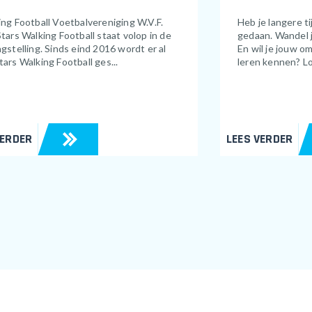
ng Football Voetbalvereniging W.V.F.
Heb je langere t
tars Walking Football staat volop in de
gedaan. Wandel j
gstelling. Sinds eind 2016 wordt er al
En wil je jouw 
ars Walking Football ges...
leren kennen? L
VERDER
LEES VERDER