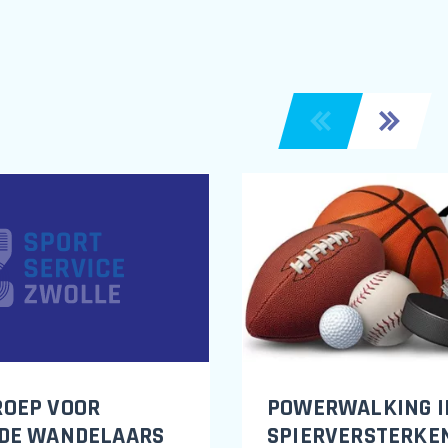
POWERWALKING I
OEP VOOR
SPIERVERSTERKE
DE WANDELAARS