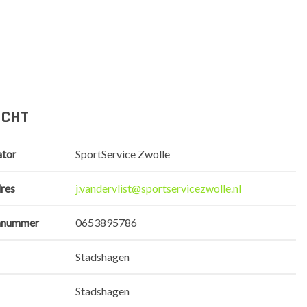
ICHT
ator
SportService Zwolle
res
j.vandervlist@sportservicezwolle.nl
nnummer
0653895786
Stadshagen
Stadshagen