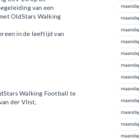
maandag
egeleiding van een
 met OldStars Walking
maandag
maandag
reen in de leeftijd van
maandag
maandag
maandag
maanda
maanda
OldStars Walking Football te
maanda
an der Vlist,
maanda
maanda
maanda