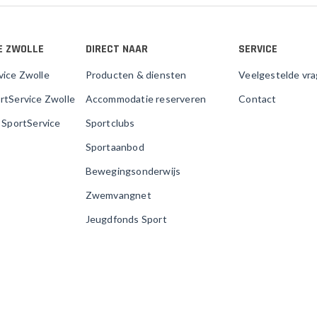
E ZWOLLE
DIRECT NAAR
SERVICE
vice Zwolle
Producten & diensten
Veelgestelde vr
rtService Zwolle
Accommodatie reserveren
Contact
j SportService
Sportclubs
Sportaanbod
Bewegingsonderwijs
Zwemvangnet
Jeugdfonds Sport