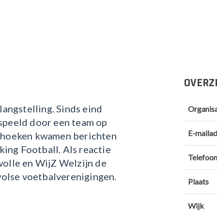
OVERZ
langstelling. Sinds eind
Organis
espeeld door een team op
E-mailad
e hoeken kwamen berichten
king Football. Als reactie
Telefoo
wolle en WijZ Welzijn de
olse voetbalverenigingen.
Plaats
Wijk