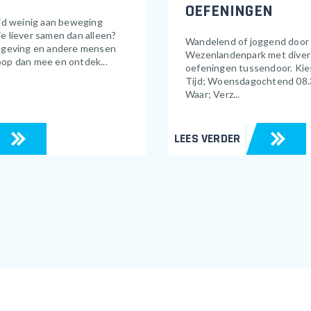
OEFENINGEN
ijd weinig aan beweging
e liever samen dan alleen?
Wandelend of joggend door
omgeving en andere mensen
Wezenlandenpark met divers
oop dan mee en ontdek...
oefeningen tussendoor. Kies
Tijd; Woensdagochtend 08.
Waar; Verz...
LEES VERDER