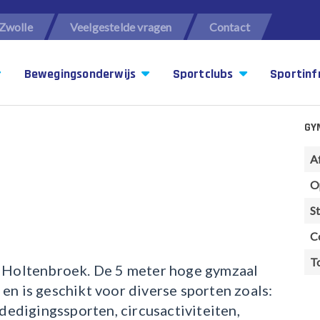
Zwolle
Veelgestelde vragen
Contact
Bewegingsonderwijs
Sportclubs
Sportinf
GY
A
O
St
C
T
n Holtenbroek. De 5 meter hoge gymzaal
en is geschikt voor diverse sporten zoals:
rdedigingssporten, circusactiviteiten,