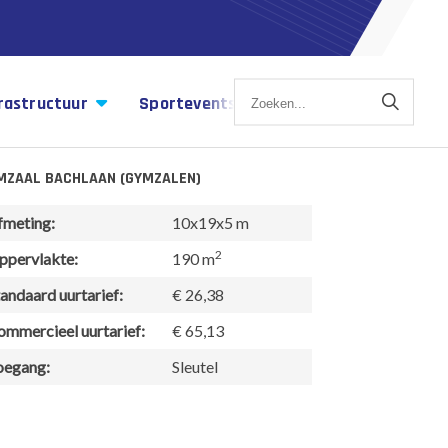
rastructuur
Sportevents
Sportagenda
MZAAL BACHLAAN (GYMZALEN)
fmeting:
10x19x5 m
2
ppervlakte:
190 m
andaard uurtarief:
€ 26,38
ommercieel uurtarief:
€ 65,13
oegang:
Sleutel