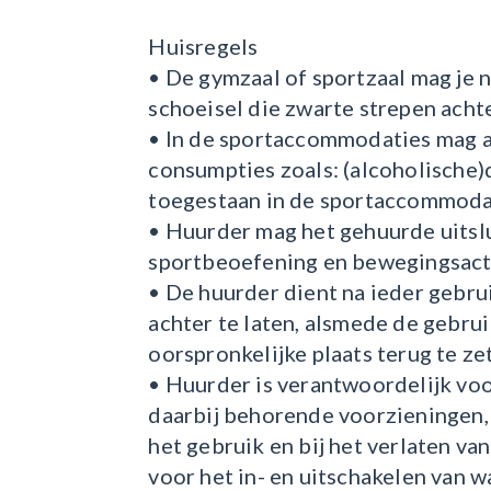
Huisregels
• De gymzaal of sportzaal mag je
schoeisel die zwarte strepen acht
• In de sportaccommodaties mag a
consumpties zoals: (alcoholische)
toegestaan in de sportaccommoda
• Huurder mag het gehuurde uitsl
sportbeoefening en bewegingsacti
• De huurder dient na ieder gebr
achter te laten, alsmede de gebru
oorspronkelijke plaats terug te ze
• Huurder is verantwoordelijk voo
daarbij behorende voorzieningen,
het gebruik en bij het verlaten va
voor het in- en uitschakelen van wa