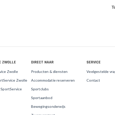
T
E ZWOLLE
DIRECT NAAR
SERVICE
vice Zwolle
Producten & diensten
Veelgestelde vr
rtService Zwolle
Accommodatie reserveren
Contact
j SportService
Sportclubs
Sportaanbod
Bewegingsonderwijs