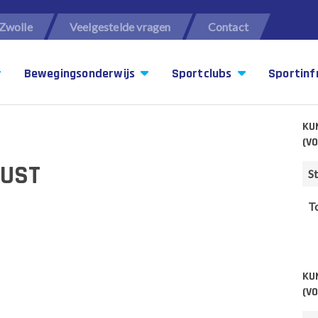
Zwolle
Veelgestelde vragen
Contact
Bewegingsonderwijs
Sportclubs
Sportinf
KU
(V
LUST
St
T
KU
(V