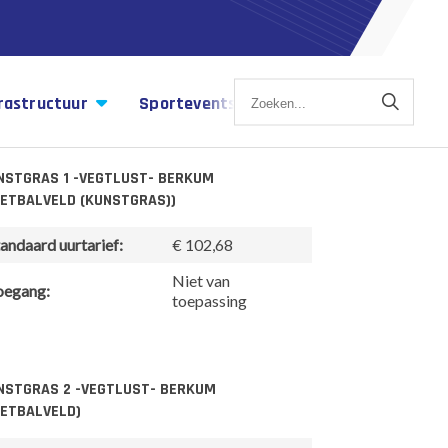
rastructuur
Sportevents
Sportagenda
NSTGRAS 1 -VEGTLUST- BERKUM
OETBALVELD (KUNSTGRAS))
andaard uurtarief:
€ 102,68
Niet van
oegang:
toepassing
NSTGRAS 2 -VEGTLUST- BERKUM
OETBALVELD)