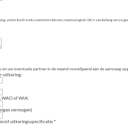
ning, ander kind reeds zwemmen binnen zwemvangnet. Dit is van belang om zo g
 u en uw eventuele partner in de maand voorafgaand aan de aanvraag o
-uitkering:
, WAO of WIA:
 eigen vermogen)
en/of uitkeringsspecificatie
*