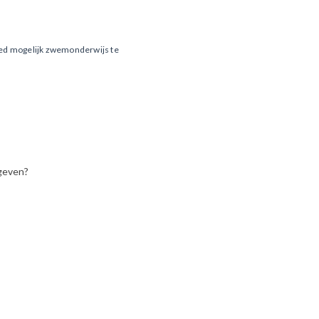
oed mogelijk zwemonderwijs te
pgeven?