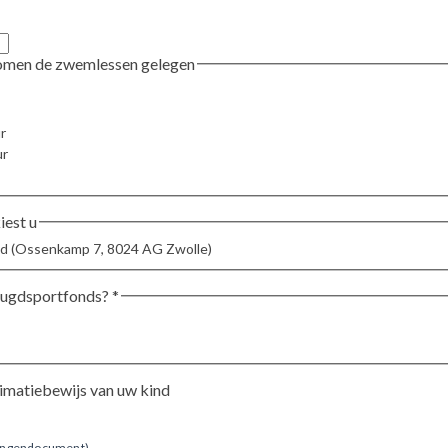
Op welke momenten komen de zwemlessen gelegen
r
ur
est u
id (Ossenkamp 7, 8024 AG Zwolle)
Jeugdsportfonds?
*
timatiebewijs van uw kind
elingendocument)