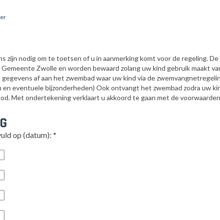
ner
zijn nodig om te toetsen of u in aanmerking komt voor de regeling. D
 Gemeente Zwolle en worden bewaard zolang uw kind gebruik maakt va
d gegevens af aan het zwembad waar uw kind via de zwemvangnetregel
 en eventuele bijzonderheden) Ook ontvangt het zwembad zodra uw ki
ood. Met ondertekening verklaart u akkoord te gaan met de voorwaarden
NG
vuld op (datum):
*