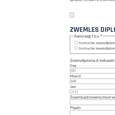
ZWEMLES DIPL
Aanvraag t.b.v.
*
Instructie zwemdiplo
Instructie zwemdiplo
Zwemdiploma A behaald 
Dag
Maand
Jaar
Zwembad/zwemschool waa
Plaats