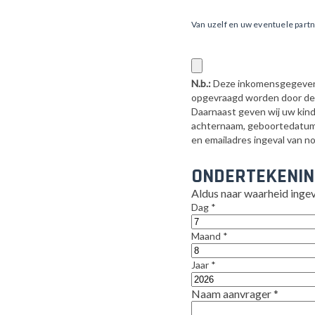
Van uzelf en uw eventuele part
N.b.:
Deze inkomensgegevens 
opgevraagd worden door de
Daarnaast geven wij uw kin
achternaam, geboortedatum
en emailadres ingeval van n
ONDERTEKENI
Aldus naar waarheid inge
Dag
*
Maand
*
Jaar
*
Naam aanvrager
*