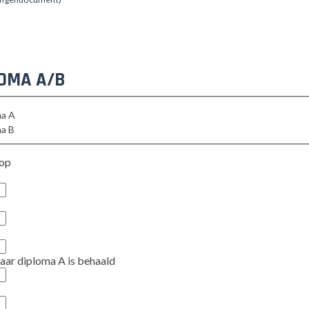
OMA A/B
ma A
ma B
op
r diploma A is behaald