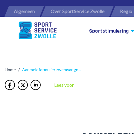
Algemeen
Over SportService Zwolle
Regio 
Sportstimulering
/
Aanmeldformulier zwemvangn...
Home
Lees voor