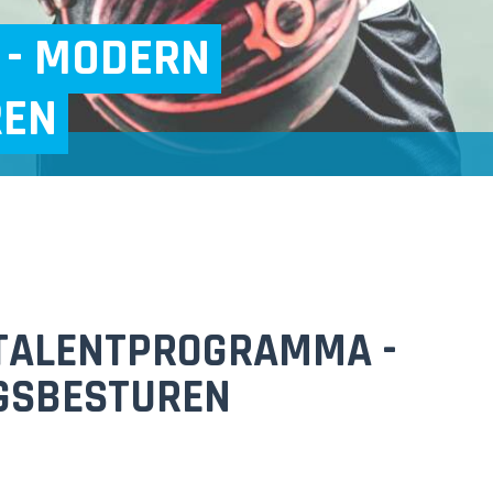
- MODERN
REN
 TALENTPROGRAMMA -
GSBESTUREN