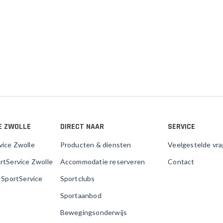
E ZWOLLE
DIRECT NAAR
SERVICE
vice Zwolle
Producten & diensten
Veelgestelde vr
rtService Zwolle
Accommodatie reserveren
Contact
j SportService
Sportclubs
Sportaanbod
Bewegingsonderwijs